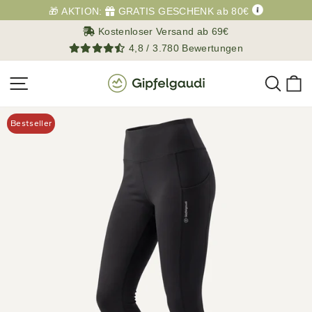
Direkt
🎁 AKTION:
GRATIS GESCHENK ab 80€
zum
Kostenloser Versand ab 69€
Inhalt
4,8 / 3.780 Bewertungen
Such
E
Seitennavigation
Bestseller