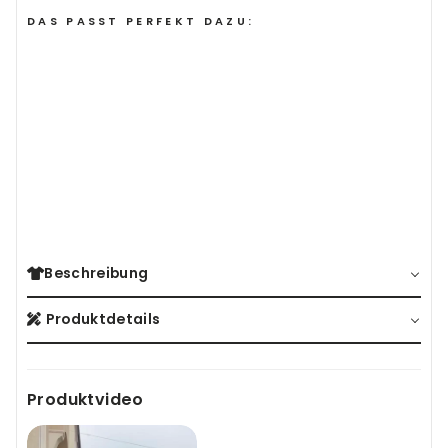
DAS PASST PERFEKT DAZU:
WANDERLEGGING
(42)
Sale
Normaler
Sonderpreis
74,95€
59,95€
Preis
Beschreibung
Produktdetails
Produktvideo