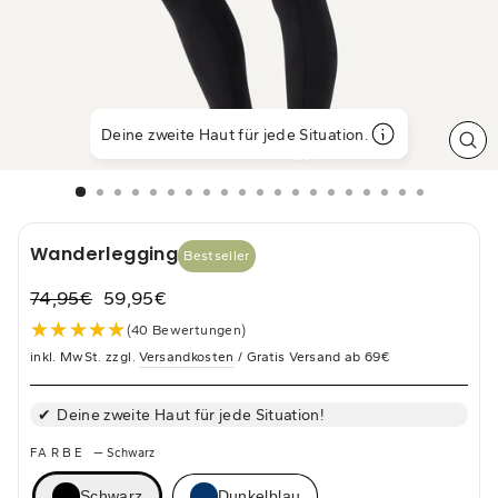
Deine zweite Haut für jede Situation.
SCH
ES
Wanderlegging
Bestseller
74,95€
59,95€
Normaler
Sonderpreis
★★★★★
★★★★★
(40 Bewertungen)
Preis
inkl. MwSt. zzgl.
Versandkosten
/ Gratis Versand ab 69€
Deine zweite Haut für jede Situation!
FARBE
—
Schwarz
Schwarz
Dunkelblau