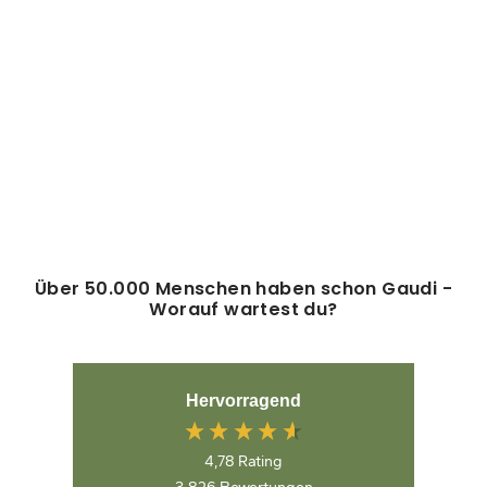
WANDERLEGGING
(42)
Normaler
Sonderpreis
74,95€
59,95€
Preis
Über 50.000 Menschen haben schon Gaudi -
Worauf wartest du?
Hervorragend
4,78
Rating