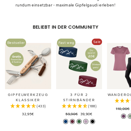
rundum einsetzbar - maximale Gipfelgaudi erleben!
BELIEBT IN DER COMMUNITY
Sale
Bestseller
Fast weg
GIPFELWERKZEUG
3 FÜR 2
WANDEROU
KLASSIKER
STIRNBÄNDER
(433)
(188)
Normale
110,00€
Normaler
Sonderpreis
Preis
32,95€
59,90€
39,90€
Preis