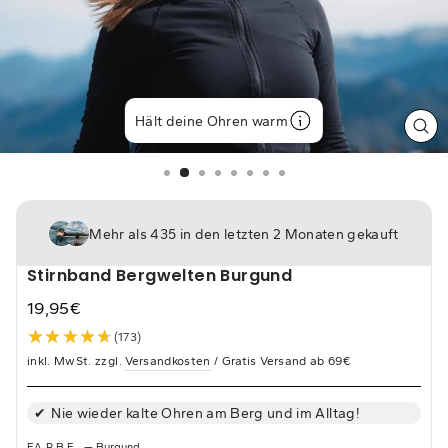
Hält deine Ohren warm
SCH
ES
Mehr als 435 in den letzten 2 Monaten gekauft
Stirnband Bergwelten Burgund
19,95€
Normaler
★★★★★
★★★★★
(173)
Preis
inkl. MwSt. zzgl.
Versandkosten
/ Gratis Versand ab 69€
Nie wieder kalte Ohren am Berg und im Alltag!
FARBE
—
Burgund