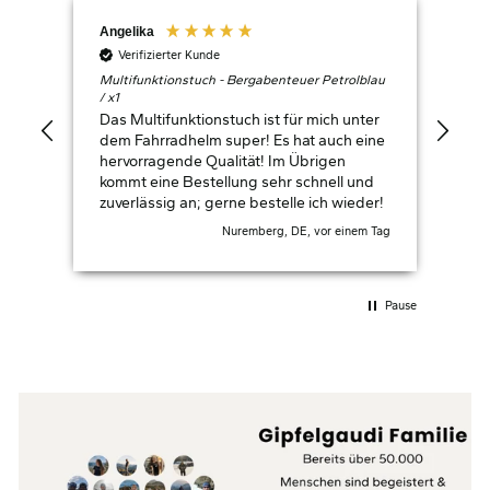
Angelika
Ger
Verifizierter Kunde
V
Multifunktionstuch - Bergabenteuer Petrolblau
Berg
/ x1
M
Das Multifunktionstuch ist für mich unter
Top
dem Fahrradhelm super! Es hat auch eine
hervorragende Qualität! Im Übrigen
kommt eine Bestellung sehr schnell und
zuverlässig an; gerne bestelle ich wieder!
Nuremberg, DE, vor einem Tag
Pause