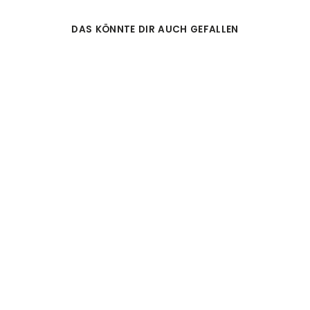
DAS KÖNNTE DIR AUCH GEFALLEN
MULTIFUNKTIONSTU
CH -
BERGABENTEUER
(50)
19,95€