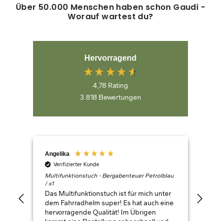
Über 50.000 Menschen haben schon Gaudi -
Worauf wartest du?
Hervorragend
4,78
Rating
3.818
Bewertungen
Angelika
Ger
Verifizierter Kunde
V
Multifunktionstuch - Bergabenteuer Petrolblau
Berg
/ x1
M
Das Multifunktionstuch ist für mich unter
Top
dem Fahrradhelm super! Es hat auch eine
hervorragende Qualität! Im Übrigen