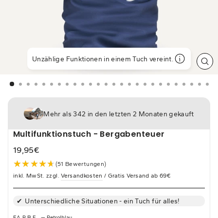
Unzählige Funktionen in einem Tuch vereint.
SCH
ES
Mehr als 342 in den letzten 2 Monaten gekauft
Multifunktionstuch - Bergabenteuer
19,95€
Normaler
★★★★★
★★★★★
(51 Bewertungen)
Preis
inkl. MwSt. zzgl.
Versandkosten
/ Gratis Versand ab 69€
Unterschiedliche Situationen - ein Tuch für alles!
FARBE
—
Petrolblau