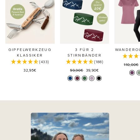
GIPFELWERKZEUG
3 FÜR 2
WANDEROU
KLASSIKER
STIRNBÄNDER
(433)
(188)
Normale
110,00€
Normaler
Sonderpreis
Preis
32,95€
59,90€
39,90€
Preis