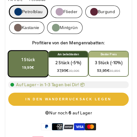
Petrolblau
Flieder
Burgund
Kastanie
Mintgrün
Profitiere von den Mengenrabatten:
Am beliebtesten
Bester Preis
1 Stück
2 Stück (-5%)
3 Stück (-10%)
19,95€
37,95€
53,95€
39,90€
59,85€
Auf Lager - in 1-3 Tagen bei Dir! 📦
IN DEN WANDERRUCKSACK LEGEN
🔴
Nur noch
6
auf Lager