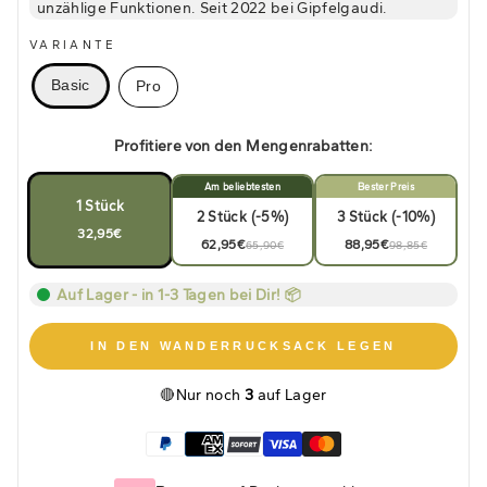
unzählige Funktionen. Seit 2022 bei Gipfelgaudi.
VARIANTE
Basic
Pro
Profitiere von den Mengenrabatten:
Am beliebtesten
Bester Preis
1 Stück
2 Stück (-5%)
3 Stück (-10%)
32,95€
62,95€
88,95€
65,90€
98,85€
Auf Lager - in 1-3 Tagen bei Dir! 📦
IN DEN WANDERRUCKSACK LEGEN
🔴
Nur noch
3
auf Lager