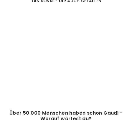
DAS KÖNNTE DIR AUCH GEFALLEN
GIPFELWERKZEUG
KLASSIKER
(434)
32,95€
Über 50.000 Menschen haben schon Gaudi -
Worauf wartest du?