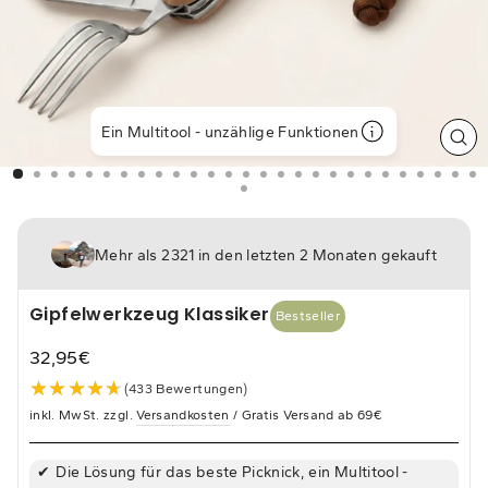
Ein Multitool - unzählige Funktionen
SCH
ES
Mehr als 2321 in den letzten 2 Monaten gekauft
Gipfelwerkzeug Klassiker
Bestseller
32,95€
Normaler
★★★★★
★★★★★
(433 Bewertungen)
Preis
inkl. MwSt. zzgl.
Versandkosten
/ Gratis Versand ab 69€
Die Lösung für das beste Picknick, ein Multitool -