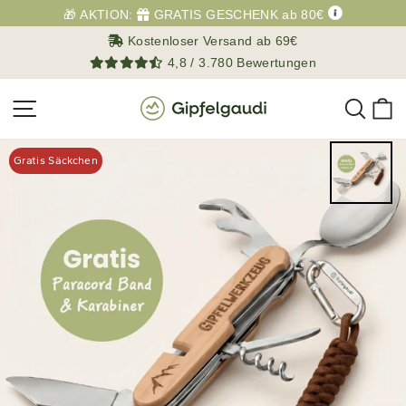
Direkt
🎁 AKTION:
GRATIS GESCHENK ab 80€
zum
Kostenloser Versand ab 69€
Inhalt
4,8 / 3.780 Bewertungen
Such
E
Seitennavigation
Gratis Säckchen