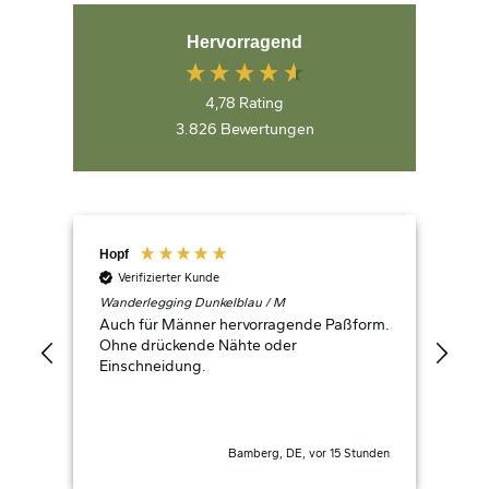
Hervorragend
4,78
Rating
3.826
Bewertungen
Hopf
Hei
Verifizierter Kunde
V
Wanderlegging Dunkelblau / M
Wan
Auch für Männer hervorragende Paßform.
Tol
ind
Ohne drückende Nähte oder
nic
u
Einschneidung.
wün
9 ago
Bamberg, DE, vor 15 Stunden