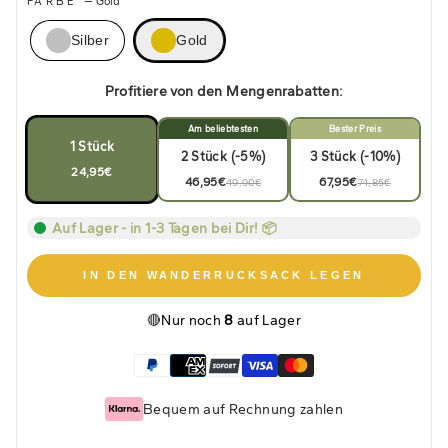
FARBE
—
Gold
Silber
Gold
Profitiere von den Mengenrabatten:
Am beliebtesten
Bester Preis
1 Stück
2 Stück (-5%)
3 Stück (-10%)
24,95€
46,95€
67,95€
49,90€
74,85€
Auf Lager - in 1-3 Tagen bei Dir! 📦
IN DEN WANDERRUCKSACK LEGEN
🔴
Nur noch
8
auf Lager
Bequem auf Rechnung zahlen