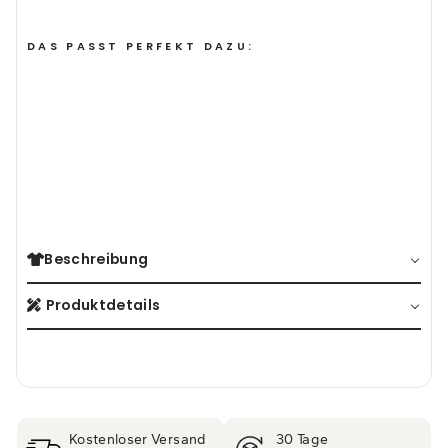
DAS PASST PERFEKT DAZU:
KETTE BERGE
(54)
Sale
Normaler
Sonderpreis
39,95€
24,95€
Preis
Beschreibung
Produktdetails
Kostenloser Versand
30 Tage