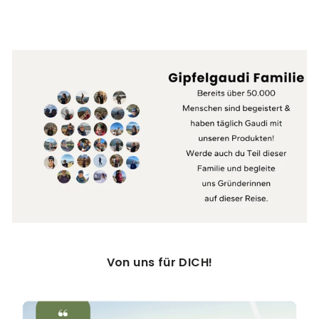
atm
Pre
Von uns für DICH!