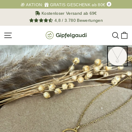
Direkt
🎁 AKTION:
GRATIS GESCHENK ab 80€
zum
Kostenloser Versand ab 69€
Inhalt
4,8 / 3.780 Bewertungen
Such
E
Seitennavigation