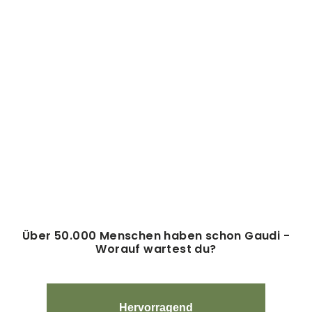
Sale
KETTE BERGE
(54)
Normaler
Sonderpreis
39,95€
24,95€
Preis
Über 50.000 Menschen haben schon Gaudi -
Worauf wartest du?
Hervorragend