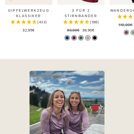
GIPFELWERKZEUG
3 FÜR 2
WANDEROU
KLASSIKER
STIRNBÄNDER
(433)
(188)
Normale
110,00€
Normaler
Sonderpreis
Preis
32,95€
59,90€
39,90€
Preis