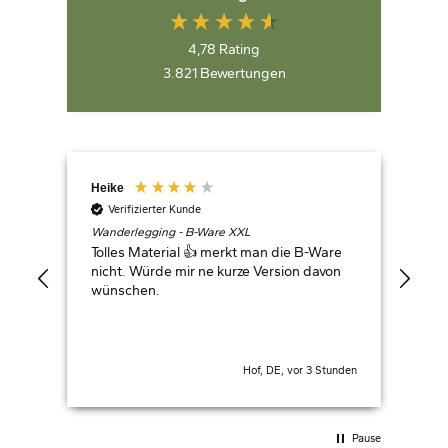
4,78
Rating
3.821
Bewertungen
Heike
Ste
Verifizierter Kunde
V
Wanderlegging - B-Ware XXL
Wan
orm.
Tolles Material 👍 merkt man die B-Ware
Dur
nicht. Würde mir ne kurze Version davon
jog
wünschen.
Leg
nic
geh
der
läs
inute
Hof, DE, vor 3 Stunden
tra
Leg
Stu
Pause
die