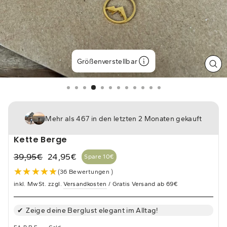
Größenverstellbar
SCH
ES
Mehr als 467 in den letzten 2 Monaten gekauft
Kette Berge
39,95€
24,95€
Spare 10€
Normaler
Sonderpreis
★★★★★
★★★★★
(36 Bewertungen )
Preis
inkl. MwSt. zzgl.
Versandkosten
/ Gratis Versand ab 69€
Zeige deine Berglust elegant im Alltag!