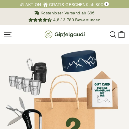
Direkt
🎁 AKTION:
GRATIS GESCHENK ab 80€
zum
Kostenloser Versand ab 69€
Inhalt
4,8 / 3.780 Bewertungen
Such
E
Seitennavigation