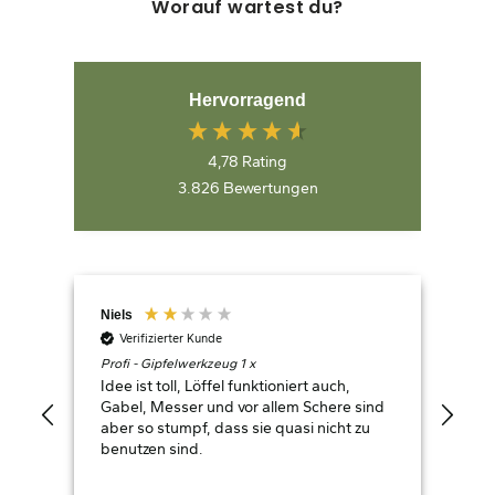
Worauf wartest du?
Hervorragend
4,78
Rating
3.826
Bewertungen
Niels
Hop
Verifizierter Kunde
V
Profi - Gipfelwerkzeug 1 x
Wan
Idee ist toll, Löffel funktioniert auch,
Auc
Gabel, Messer und vor allem Schere sind
Ohn
aber so stumpf, dass sie quasi nicht zu
Ein
benutzen sind.