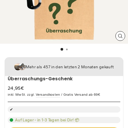
SCH
ES
Mehr als 457 in den letzten 2 Monaten gekauft
Überraschungs-Geschenk
24,95€
Normaler
inkl. MwSt. zzgl.
Versandkosten
/ Gratis Versand ab 69€
Preis
Auf Lager - in 1-3 Tagen bei Dir! 📦