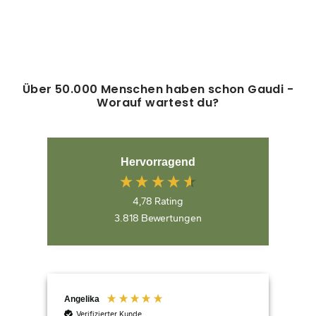
(3)
2,95€
Über 50.000 Menschen haben schon Gaudi -
Worauf wartest du?
Hervorragend
4,78
Rating
3.818
Bewertungen
Angelika
Ger
Verifizierter Kunde
V