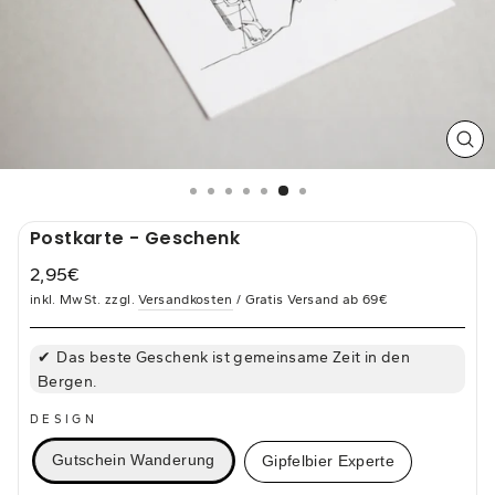
SCH
ES
Postkarte - Geschenk
2,95€
Normaler
inkl. MwSt. zzgl.
Versandkosten
/ Gratis Versand ab 69€
Preis
Das beste Geschenk ist gemeinsame Zeit in den
Bergen.
DESIGN
Gutschein Wanderung
Gipfelbier Experte