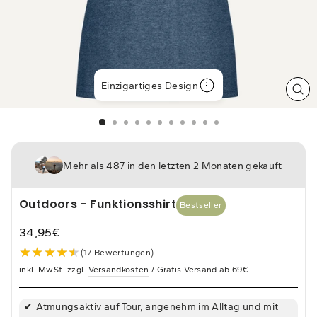
Einzigartiges Design
SCH
ES
Mehr als 487 in den letzten 2 Monaten gekauft
Outdoors - Funktionsshirt
Bestseller
34,95€
Normaler
★★★★★
★★★★★
(17 Bewertungen)
Preis
inkl. MwSt. zzgl.
Versandkosten
/ Gratis Versand ab 69€
Atmungsaktiv auf Tour, angenehm im Alltag und mit