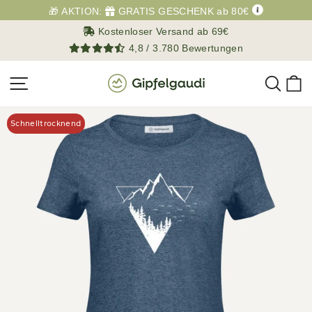
Direkt
🎁 AKTION:
GRATIS GESCHENK ab 80€
zum
Kostenloser Versand ab 69€
Inhalt
4,8 / 3.780 Bewertungen
Such
E
Seitennavigation
Schnelltrocknend