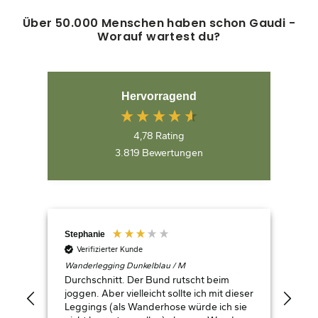
Über 50.000 Menschen haben schon Gaudi -
Worauf wartest du?
Hervorragend
4,78
Rating
3.819
Bewertungen
Stephanie
Ang
Verifizierter Kunde
V
Wanderlegging Dunkelblau / M
Mul
/ x1
Durchschnitt. Der Bund rutscht beim
Das
joggen. Aber vielleicht sollte ich mit dieser
dem
Leggings (als Wanderhose würde ich sie