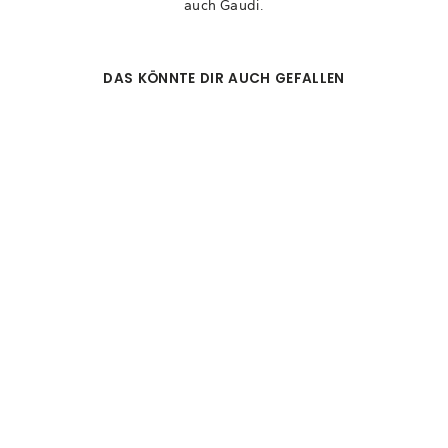
auch Gaudi.
DAS KÖNNTE DIR AUCH GEFALLEN
OUTDOORS -
FUNKTIONSSHIRT
(17)
34,95€