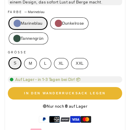
einem Design, das sofort Lust auf Berge macht.
FARBE
—
Marineblau
Marineblau
Dunkelrose
Tannengrün
GRÖSSE
S
M
L
XL
XXL
Auf Lager - in 1-3 Tagen bei Dir! 📦
IN DEN WANDERRUCKSACK LEGEN
🔴
Nur noch
8
auf Lager