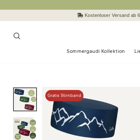
Direkt
zum
Kostenloser Versand ab 
Inhalt
Suche
Sommergaudi Kollektion
Li
Gratis Stirnband