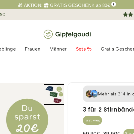
🎁 AKTION:
GRATIS GESCHENK ab 80€
69€
eblinge
Frauen
Männer
Sets %
Gratis Gesche
Gratis Stirnband
Mehr als 314 in 
3 für 2 Stirnbänd
Fast weg
59,90€
39,90€
Spar