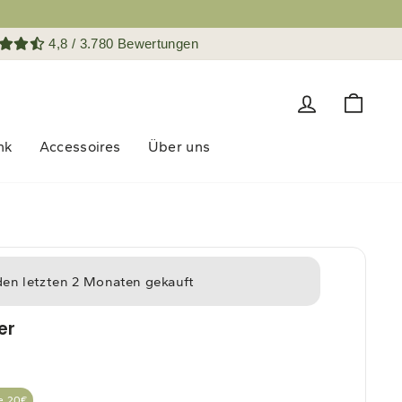
4,8 / 3.780 Bewertungen
Einloggen
Eink
nk
Accessoires
Über uns
Gratis Stirnband
den letzten 2 Monaten gekauft
er
e 20€