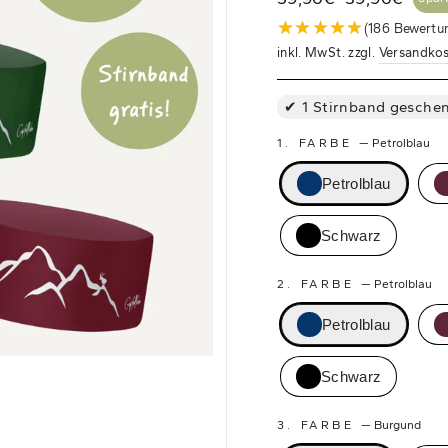
Normaler
Sonderpreis
★★★★★
★★★★★
(186 Bewertu
Preis
inkl. MwSt. zzgl.
Versandko
1 Stirnband geschen
1. FARBE
—
Petrolblau
Petrolblau
Schwarz
2. FARBE
—
Petrolblau
Petrolblau
Schwarz
3. FARBE
—
Burgund