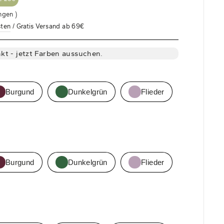
ngen )
sten
/ Gratis Versand ab 69€
kt - jetzt Farben aussuchen.
Burgund
Dunkelgrün
Flieder
Burgund
Dunkelgrün
Flieder