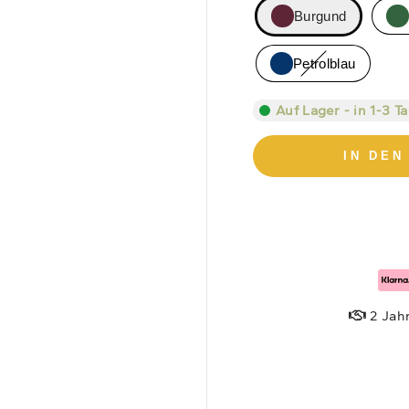
Burgund
Petrolblau
Auf Lager - in 1-3 T
IN DE
2 Jahr