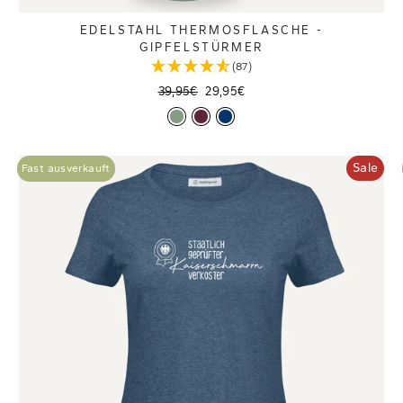
EDELSTAHL THERMOSFLASCHE -
GIPFELSTÜRMER
(87)
Normaler
Sonderpreis
39,95€
29,95€
Preis
Sale
Fast ausverkauft