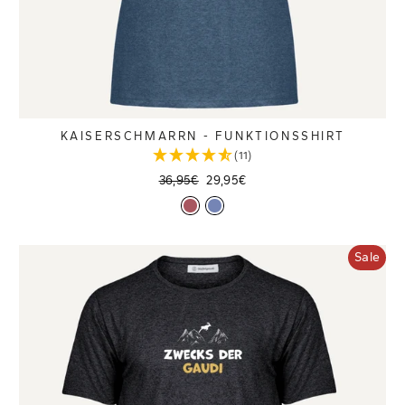
KAISERSCHMARRN - FUNKTIONSSHIRT
(11)
Normaler
Sonderpreis
36,95€
29,95€
Preis
Sale