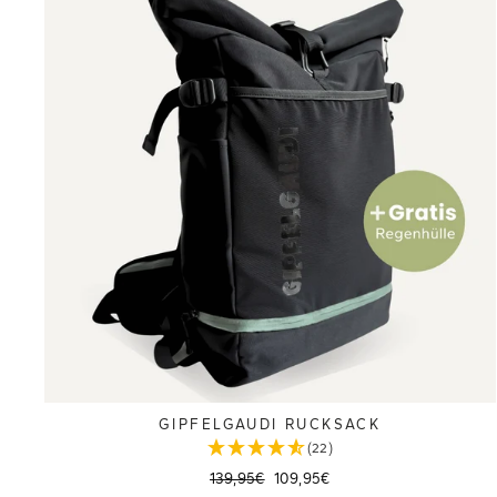
GIPFELGAUDI RUCKSACK
(22)
Normaler
Sonderpreis
139,95€
109,95€