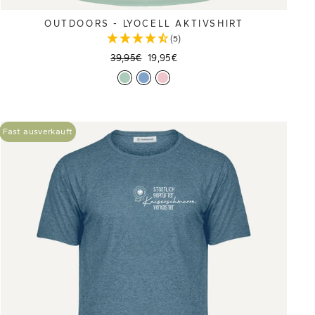
OUTDOORS - LYOCELL AKTIVSHIRT
(5)
Normaler
Sonderpreis
39,95€
19,95€
Preis
Fast ausverkauft