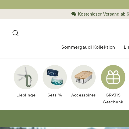
Direkt
zum
Kostenloser Versand ab 
Inhalt
Suche
Sommergaudi Kollektion
Li
Lieblinge
Sets %
Accessoires
GRATIS
Geschenk