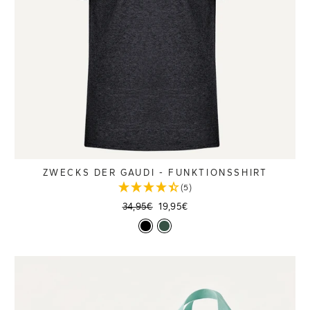
ZWECKS DER GAUDI - FUNKTIONSSHIRT
(5)
Normaler
Sonderpreis
34,95€
19,95€
Preis