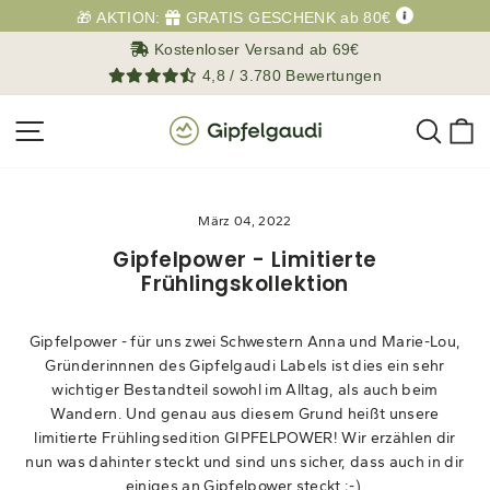
Direkt
🎁 AKTION:
GRATIS GESCHENK ab 80€
zum
Kostenloser Versand ab 69€
Inhalt
4,8 / 3.780 Bewertungen
Such
E
Seitennavigation
März 04, 2022
Gipfelpower - Limitierte
Frühlingskollektion
Gipfelpower - für uns zwei Schwestern Anna und Marie-Lou,
Gründerinnnen des Gipfelgaudi Labels ist dies ein sehr
wichtiger Bestandteil sowohl im Alltag, als auch beim
Wandern. Und genau aus diesem Grund heißt unsere
limitierte Frühlingsedition GIPFELPOWER! Wir erzählen dir
nun was dahinter steckt und sind uns sicher, dass auch in dir
einiges an Gipfelpower steckt ;-)