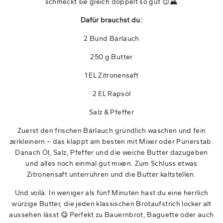
schmeckt sie gleich doppelt so gut 😉🏔️
Dafür brauchst du:
2 Bund Bärlauch
250 g Butter
1 EL Zitronensaft
2 EL Rapsöl
Salz & Pfeffer
Zuerst den frischen Bärlauch gründlich waschen und fein
zerkleinern – das klappt am besten mit Mixer oder Pürierstab.
Danach Öl, Salz, Pfeffer und die weiche Butter dazugeben
und alles noch einmal gut mixen. Zum Schluss etwas
Zitronensaft unterrühren und die Butter kaltstellen.
Und voilà: In weniger als fünf Minuten hast du eine herrlich
würzige Butter, die jeden klassischen Brotaufstrich locker alt
aussehen lässt 😋 Perfekt zu Bauernbrot, Baguette oder auch