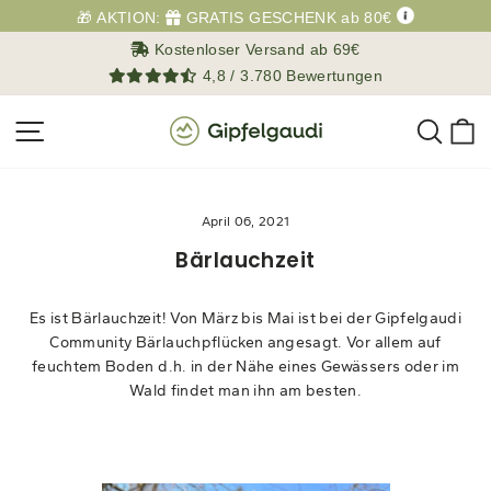
Direkt
🎁 AKTION:
GRATIS GESCHENK ab 80€
zum
Kostenloser Versand ab 69€
Inhalt
4,8 / 3.780 Bewertungen
Such
E
Seitennavigation
April 06, 2021
Bärlauchzeit
Es ist Bärlauchzeit! Von März bis Mai ist bei der Gipfelgaudi
Community Bärlauchpflücken angesagt. Vor allem auf
feuchtem Boden d.h. in der Nähe eines Gewässers oder im
Wald findet man ihn am besten.